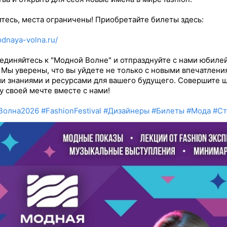
тесь, места ограничены! Приобретайте билеты здесь:
odnaya-volna.ru/
диняйтесь к "Модной Волне" и отпразднуйте с нами юбиле
 Мы уверены, что вы уйдете не только с новыми впечатления
и знаниями и ресурсами для вашего будущего. Совершите 
у своей мечте вместе с нами!
Волна2026
#FashionFestival
#Дизайнеры
#Билеты
#Мода
#Ст