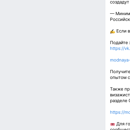
создадут
— Минима
Российск
Если в
Подайте 
https://vk
modnaya-
Получите
опытом с
Также пр
визажист
разделе 
https://m
Для го
сообщест