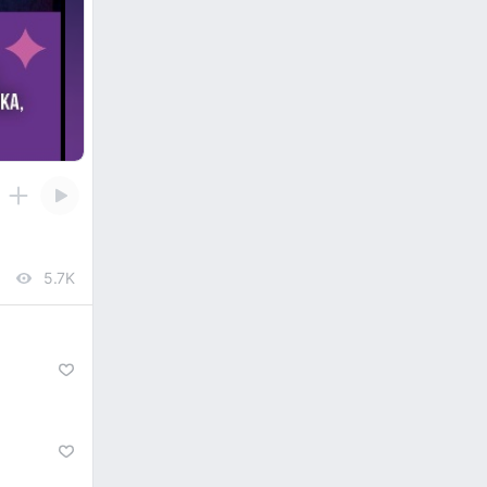
5.7K
views