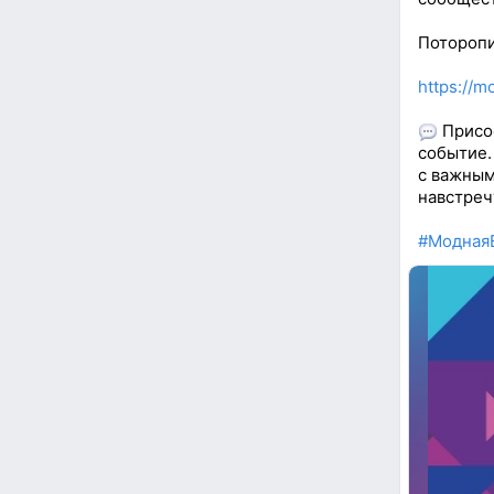
Поторопи
https://m
Присое
событие.
с важным
навстреч
#Модная