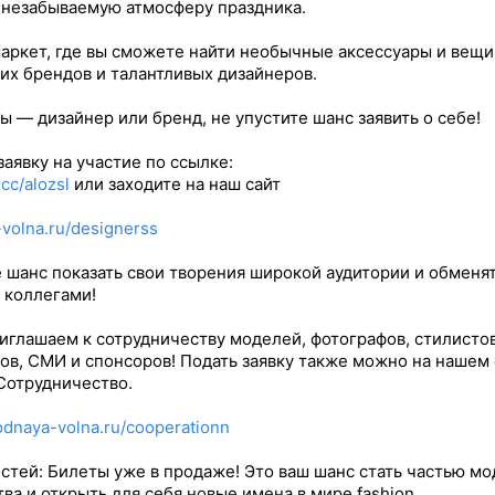
 незабываемую атмосферу праздника.
ркет, где вы сможете найти необычные аксессуары и вещи
их брендов и талантливых дизайнеров.
ы — дизайнер или бренд, не упустите шанс заявить о себе!
заявку на участие по ссылке:
.cc/alozsl
или заходите на наш сайт
volna.ru/designerss
 шанс показать свои творения широкой аудитории и обменя
 коллегами!
иглашаем к сотрудничеству моделей, фотографов, стилистов
ов, СМИ и спонсоров! Подать заявку также можно на нашем 
Сотрудничество.
odnaya-volna.ru/cooperationn
стей: Билеты уже в продаже! Это ваш шанс стать частью мо
ва и открыть для себя новые имена в мире fashion.