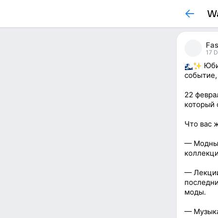
Wa
Fa
17 
Юбил
событие,
22 февра
который 
Что вас 
— Модные
коллекци
— Лекции
последни
моды.
— Музыка