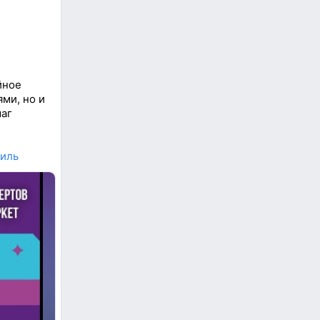
йное
ми, но и
шаг
иль