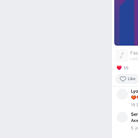
Fas
Lad
56
Like
Lyo
19 
Ser
Ак
5 J