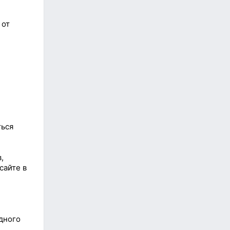
 от
ться
,
сайте в
дного