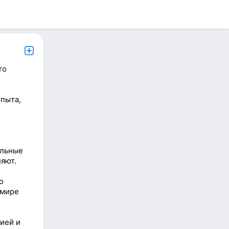
то
опыта,
альные
яют.
о
 мире
ией и