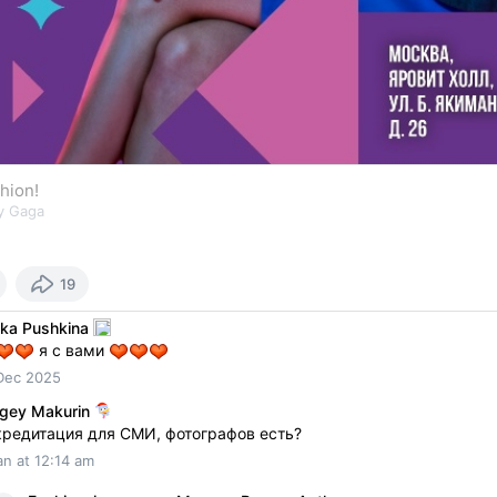
hion!
y Gaga
19
ka Pushkina
я с вами
Dec 2025
gey Makurin
кредитация для СМИ, фотографов есть?
an at 12:14 am