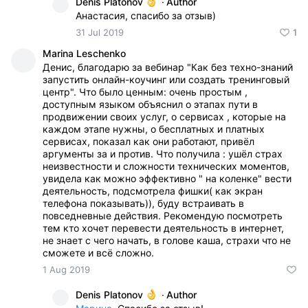
Denis Platonov
·
Author
Анастасия, спасибо за отзыв)
31 Jul 2019
1
Marina Leschenko
Денис, благодарю за вебинар "Как без техно-знаний
запустить онлайн-коучинг или создать тренинговый
центр". Что было ценным: очень простым ,
доступным языком объяснил о этапах пути в
продвижении своих услуг, о сервисах , которые на
каждом этапе нужны, о бесплатных и платных
сервисах, показал как они работают, привёл
аргументы за и против. Что получила : ушёл страх
неизвестности и сложности технических моментов,
увидела как можно эффективно " на коленке" вести
деятельность, подсмотрела фишки( как экран
телефона показывать)), буду встраивать в
повседневные действия. Рекомендую посмотреть
тем кто хочет перевести деятельность в интернет,
не знает с чего начать, в голове каша, страхи что не
сможете и всё сложно.
1 Aug 2019
Denis Platonov
·
Author