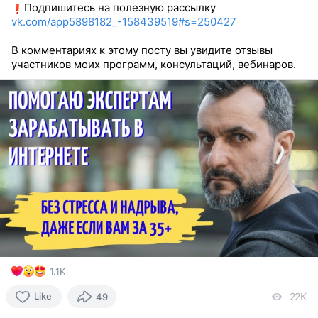
Подпишитесь на полезную рассылку
vk.com/app5898182_-158439519#s=250427
В комментариях к этому посту вы увидите отзывы
участников моих программ, консультаций, вебинаров.
1.1K
Like
22K
vi
49