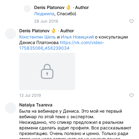
Denis Platonov
·
Author
Людмила
, Спасибо)
28 Jun 2019
Denis Platonov
·
Author
Константин Шель
и
Илья Новицкий
о консультации
Дениса Платонова
https://vk.com/video-
175835066_456239034
13 Jul 2019
Natalya Tsareva
Была на вебинаре у Дениса. Это мой не первый
вебинар по этой теме с экспертом.
Неожиданно, что спикер предложил в реальном
времени сделать аудит профиля. Все рассказывают
презентацию. Очень полезно и ценно. Только ради
этого уже надо записываться на консультацию.