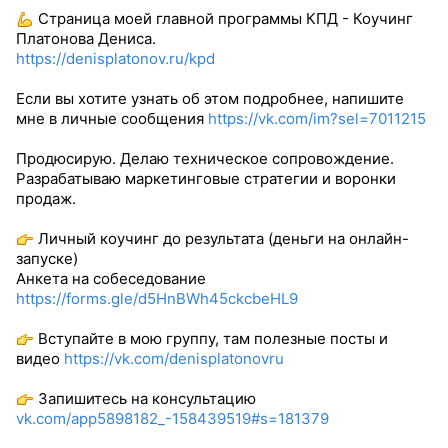
Страница моей главной программы КПД - Коучинг
Платонова Дениса.
https://denisplatonov.ru/kpd
Если вы хотите узнать об этом подробнее, напишите
мне в личные сообщения
https://vk.com/im?sel=7011215
Продюсирую. Делаю техническое сопровождение.
Разрабатываю маркетинговые стратегии и воронки
продаж.
Личный коучинг до результата (деньги на онлайн-
запуске)
Анкета на собеседование
https://forms.gle/d5HnBWh45ckcbeHL9
Вступайте в мою группу, там полезные посты и
видео
https://vk.com/denisplatonovru
Запишитесь на консультацию
vk.com/app5898182_-158439519#s=181379