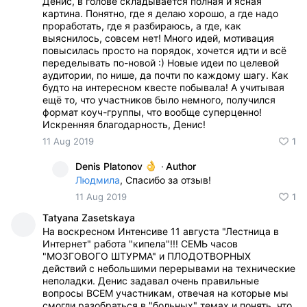
Денис, в голове складывается полная и ясная
картина. Понятно, где я делаю хорошо, а где надо
проработать, где я разбираюсь, а где, как
выяснилось, совсем нет! Много идей, мотивация
повысилась просто на порядок, хочется идти и всё
переделывать по-новой :) Новые идеи по целевой
аудитории, по нише, да почти по каждому шагу. Как
будто на интересном квесте побывала! А учитывая
ещё то, что участников было немного, получился
формат коуч-группы, что вообще суперценно!
Искренняя благодарность, Денис!
11 Aug 2019
1
Denis Platonov
·
Author
Людмила
, Спасибо за отзыв!
11 Aug 2019
1
Tatyana Zasetskaya
На воскресном Интенсиве 11 августа "Лестница в
Интернет" работа "кипела"!!! СЕМЬ часов
"МОЗГОВОГО ШТУРМА" и ПЛОДОТВОРНЫХ
действий с небольшими перерывами на технические
неполадки. Денис задавал очень правильные
вопросы ВСЕМ участникам, отвечая на которые мы
смогли разобраться в "больных" темах и понять, что