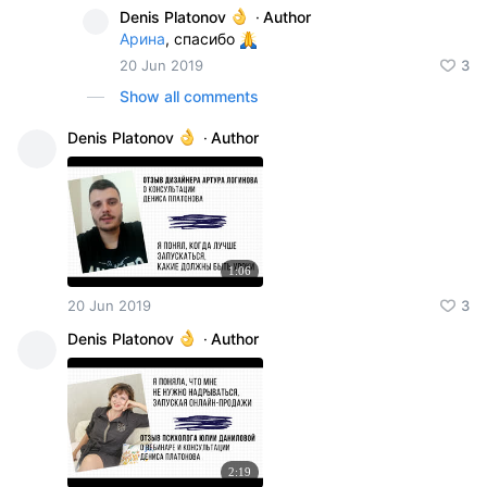
Denis Platonov
·
Author
Арина
, спасибо
20 Jun 2019
3
Show all comments
Denis Platonov
·
Author
1:06
20 Jun 2019
3
Denis Platonov
·
Author
2:19