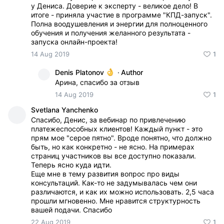
у Дениса. Доверие к эксперту - великое дело! В
итоге - приняла участие в программе "КПД-запуск".
Полна воодушевления и энергии для полноценного
обучения и получения желанного результата -
запуска онлайн-проекта!
14 Aug 2019
1
Denis Platonov
·
Author
Арина, спасибо за отзыв
14 Aug 2019
1
Svetlana Yanchenko
Спасибо, Денис, за вебинар по привлечению
платежеспособных клиентов! Каждый пункт - это
прям мое "серое пятно". Вроде понятно, что должно
быть, но как конкретно - не ясно. На примерах
страниц участников вы все доступно показали.
Теперь ясно куда идти.
Еще мне в тему развития вопрос про виды
консультаций. Как-то не задумывалась чем они
различаются, и как их можно использовать. 2,5 часа
прошли мгновенно. Мне нравится структурность
вашей подачи. Спасибо
22 Aug 2019
1