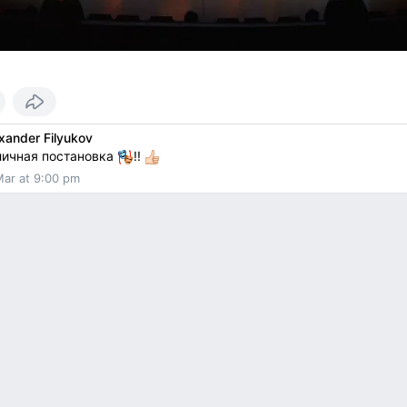
xander Filyukov
личная постановка
!!
Mar at 9:00 pm