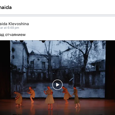
naida
aida Klevoshina
ar at 6:48 pm
ад отчаянием