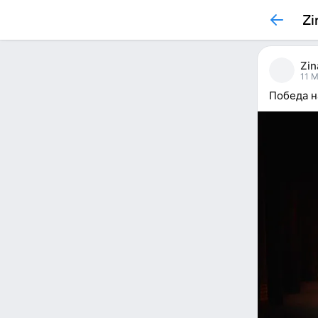
Zi
Zin
11 M
Победа н