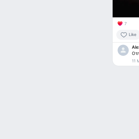
7
Like
Ale
От
11 