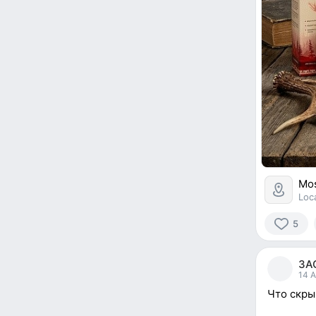
Mo
Loc
5
5
people
ЗА
reacted
14 A
Что скры