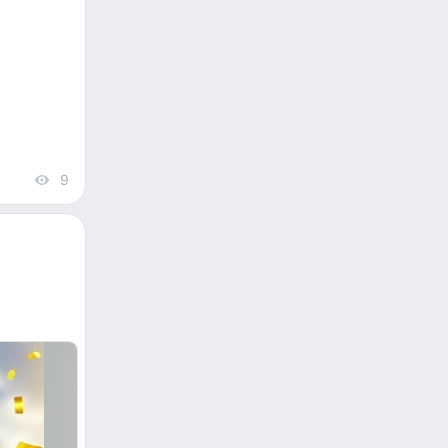
9
views