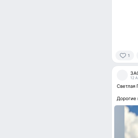
1
1
person
ЗА
reacted
12 A
Светлая 
Дорогие 