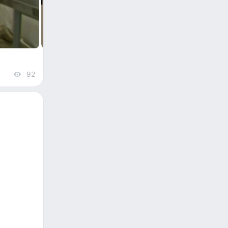
92
views