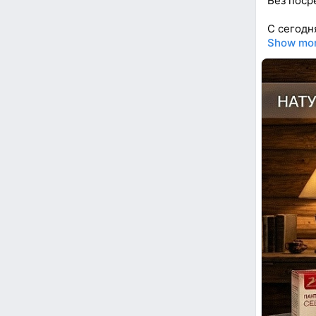
Без поср
С сегодн
Show mo