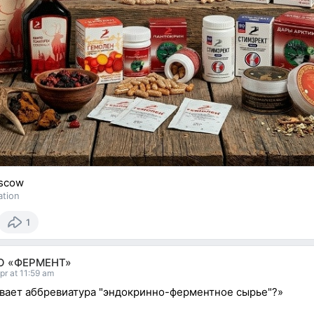
scow
ation
1
О «ФЕРМЕНТ»
pr at 11:59 am
вает аббревиатура "эндокринно-ферментное сырье"?»