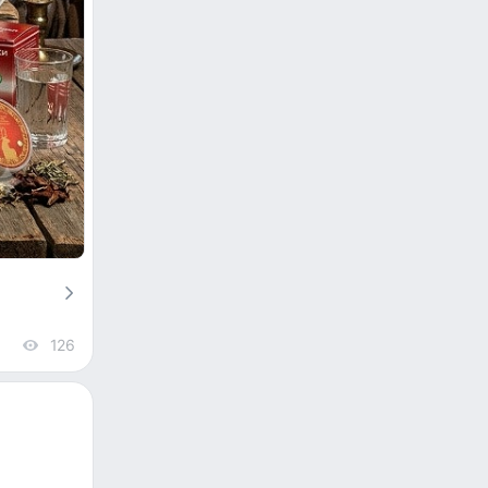
126
views