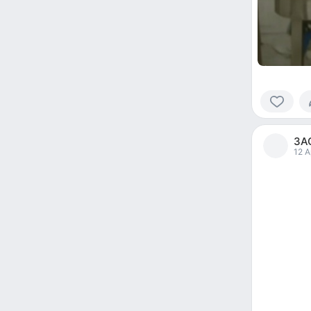
0
people
ЗА
reacted
12 A