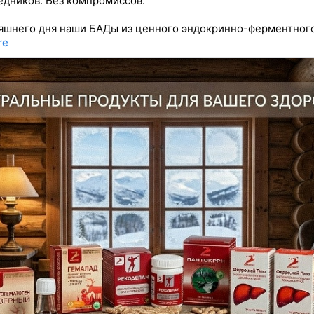
едников. Без компромиссов.
яшнего дня наши БАДы из ценного эндокринно-ферментног
re