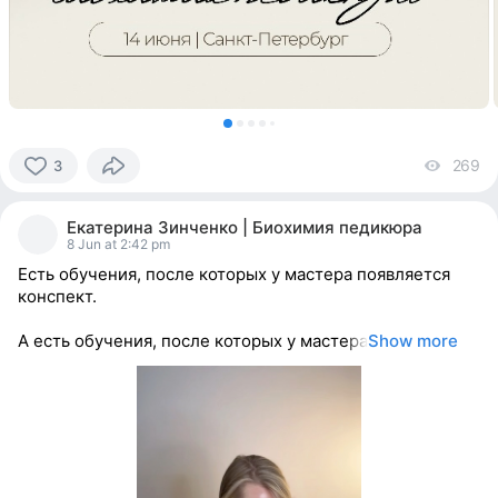
269
vi
3
3
people
Екатерина Зинченко | Биохимия педикюра
reacted
8 Jun at 2:42 pm
Есть обучения, после которых у мастера появляется
конспект.
А есть обучения, после которых у мастера
Show more