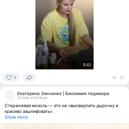
0:43
23
vi
3
3
people
Екатерина Зинченко | Биохимия педикюра
reacted
23 May at 9:06 pm
Стержневая мозоль — это не «высверлить дырочку и
красиво зашлифовать».
Show more