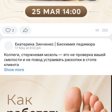
230
vi
2
2
people
Екатерина Зинченко | Биохимия педикюра
reacted
17 May at 9:32 pm
Коллеги, стержневая мозоль — это не проверка вашей
смелости и не повод устраивать раскопки в стопе
клиента
Show more